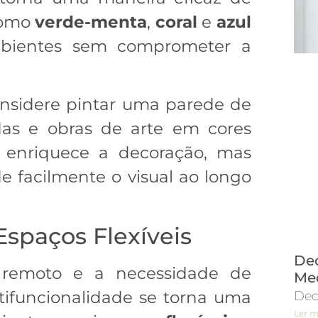
 como
verde-menta
,
coral
e
azul
bientes sem comprometer a
considere pintar uma parede de
das e obras de arte em cores
 enriquece a decoração, mas
facilmente o visual ao longo
Espaços Flexíveis
Dec
remoto e a necessidade de
Me
tifuncionalidade se torna uma
Dec
Ler m