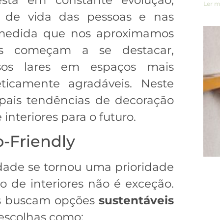
Ler m
o de vida das pessoas e nas
 medida que nos aproximamos
as começam a se destacar,
sos lares em espaços mais
teticamente agradáveis. Neste
cipais tendências de decoração
nteriores para o futuro.
o-Friendly
idade se tornou uma prioridade
o de interiores não é exceção.
es buscam opções
sustentáveis
m escolhas como: