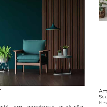
5
Amb
Seu
Nos
tá em constante evolução,