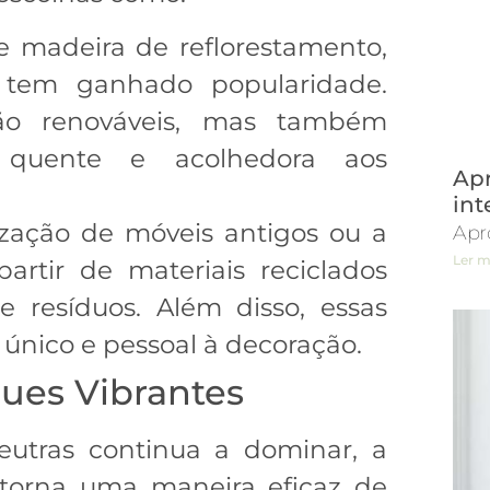
e madeira de reflorestamento,
 tem ganhado popularidade.
são renováveis, mas também
 quente e acolhedora aos
Apr
int
lização de móveis antigos ou a
Apr
Ler m
artir de materiais reciclados
e resíduos. Além disso, essas
único e pessoal à decoração.
ues Vibrantes
eutras continua a dominar, a
 torna uma maneira eficaz de