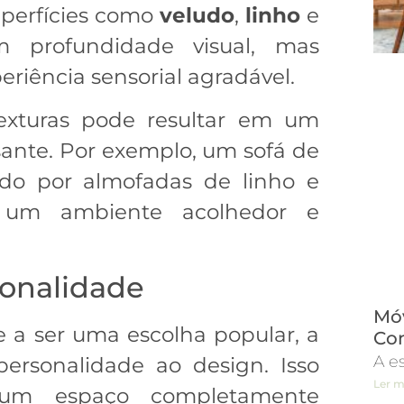
uperfícies como
veludo
,
linho
e
 profundidade visual, mas
iência sensorial agradável.
exturas pode resultar em um
sante. Por exemplo, um sofá de
do por almofadas de linho e
 um ambiente acolhedor e
onalidade
Móv
 a ser uma escolha popular, a
Co
A e
personalidade ao design. Isso
Ler m
 um espaço completamente