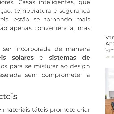
ores. Casas inteligentes, que
ação, temperatura e segurança
eis, estão se tornando mais
não apenas conveniência, mas
Van
Ap
e ser incorporada de maneira
Van
éis solares
e
sistemas de
Ler m
os para se misturar ao design
desejada sem comprometer a
cteis
 materiais táteis promete criar